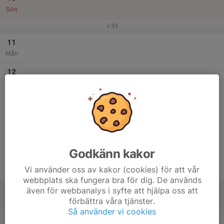
Sön
v.33
11
Mån
12
Tis
13
Ons
14
Tor
Godkänn kakor
15
Vi använder oss av kakor (cookies) för att vår
Fre
webbplats ska fungera bra för dig. De används
även för webbanalys i syfte att hjälpa oss att
16
förbättra våra tjänster.
Lör
Så använder vi cookies
17