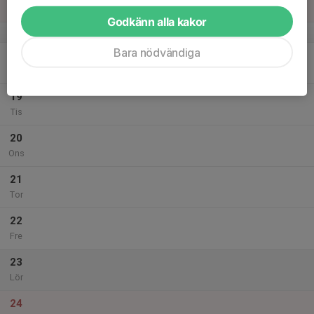
Sön
Godkänn alla kakor
v.34
Bara nödvändiga
18
Mån
19
Tis
20
Ons
21
Tor
22
Fre
23
Lör
24