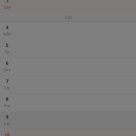
3
Sön
v.32
4
Mån
5
Tis
6
Ons
7
Tor
8
Fre
9
Lör
10