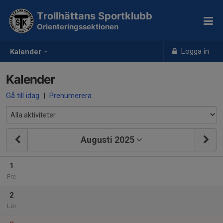
Trollhättans Sportklubb
Orienteringssektionen
Logga in
Kalender
Kalender
Gå till idag
|
Prenumerera
Augusti 2025
1
Fre
2
Lör