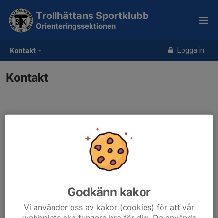
Trollhättans Sportklubb
Orienteringssektionen
Logga in
Kontakt
Kontakt
Kontaktpersoner
Lasse Carlsson
070-231 23 55
E-post visas bara för inloggade
Godkänn kakor
Vi använder oss av kakor (cookies) för att vår
webbplats ska fungera bra för dig. De används