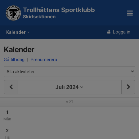
Trollhättans Sportklubb
Skidsektionen
Logga in
Kalender
Kalender
Gå till idag
|
Prenumerera
Juli 2024
v.27
1
Mån
2
Tis