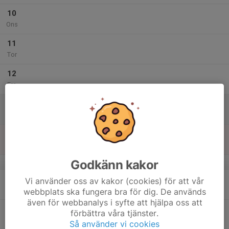
10
Ons
11
Tor
12
Fre
13
Lör
14
Sön
Godkänn kakor
v.29
15
Vi använder oss av kakor (cookies) för att vår
Mån
webbplats ska fungera bra för dig. De används
även för webbanalys i syfte att hjälpa oss att
16
förbättra våra tjänster.
Tis
Så använder vi cookies