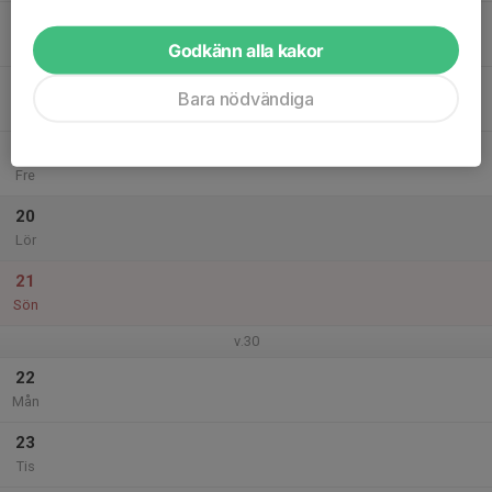
17
Ons
Godkänn alla kakor
18
Bara nödvändiga
Tor
19
Fre
20
Lör
21
Sön
v.30
22
Mån
23
Tis