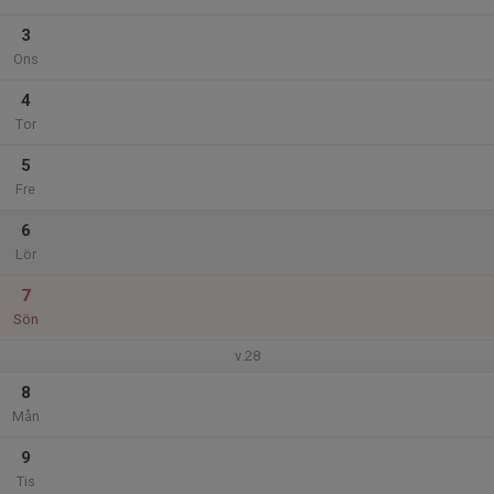
3
Ons
4
Tor
5
Fre
6
Lör
7
Sön
v.28
8
Mån
9
Tis