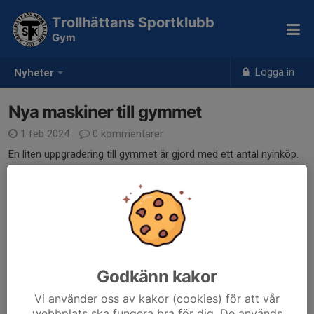
Trollhättans Sportklubb
Gym
Logga in
Nyheter
Nya maskiner till gymmet
1 feb 2024
0 kommentarer
En liten uppgradering till gymmet är gjord med ett antal nyinköp.
Det blev en ny roddmaskin, en bröstpressmaskin, ett hanteltorn
och en hållare för pilatesbollen. Klicka på länken nedan för att se
några bilder!
Nyheter till gymmet
Dela nyhet
Godkänn kakor
Vi använder oss av kakor (cookies) för att vår
webbplats ska fungera bra för dig. De används