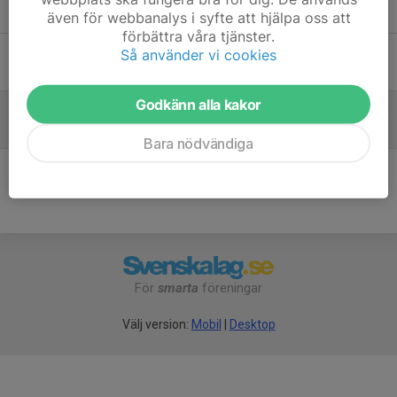
Tidigare nyheter
även för webbanalys i syfte att hjälpa oss att
förbättra våra tjänster.
Uppdatering för bänkpressen
Så använder vi cookies
21 jun 2024
0
Godkänn alla kakor
Nya maskiner till gymmet
1 feb 2024
0
Bara nödvändiga
För
smarta
föreningar
Välj version:
Mobil
|
Desktop