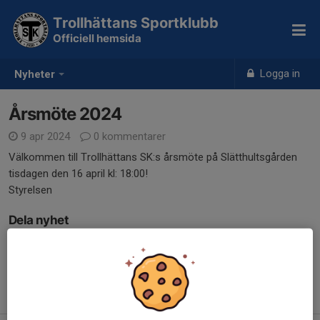
Trollhättans Sportklubb
Officiell hemsida
Logga in
Nyheter
Årsmöte 2024
9 apr 2024
0 kommentarer
Välkommen till Trollhättans SK:s årsmöte på Slätthultsgården
tisdagen den 16 april kl: 18:00!
Styrelsen
Dela nyhet
Tidigare nyheter