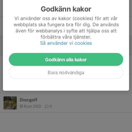
Vandring "Mitt i veckan"
Godkänn kakor
16 dec 2025
0
Vi använder oss av kakor (cookies) för att vår
Dammen vid Slätthultsgården
webbplats ska fungera bra för dig. De används
30 sep 2024
0
även för webbanalys i syfte att hjälpa oss att
förbättra våra tjänster.
Årsmöte 2024
Så använder vi cookies
9 apr 2024
0
Godkänn alla kakor
Stormfällda träd
26 feb 2024
0
Bara nödvändiga
Alma MTB
22 okt 2023
1
Discgolf
8 jun 2023
0