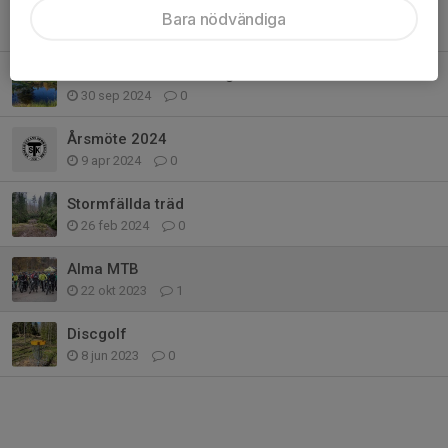
Vandring "Mitt i veckan"
Bara nödvändiga
16 dec 2025
0
Dammen vid Slätthultsgården
30 sep 2024
0
Årsmöte 2024
9 apr 2024
0
Stormfällda träd
26 feb 2024
0
Alma MTB
22 okt 2023
1
Discgolf
8 jun 2023
0